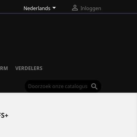


Nederlands
Inloggen
ORM
VERDELERS

FS+