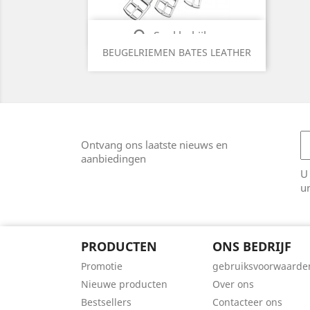

Snel bekijken
BEUGELRIEMEN BATES LEATHER
Noir
Classic
Havana
(BLACK)
Brown
Brown
(CLBRO)
(HAVBR)
Ontvang ons laatste nieuws en
aanbiedingen
U
un
PRODUCTEN
ONS BEDRIJF
Promotie
gebruiksvoorwaarde
Nieuwe producten
Over ons
Bestsellers
Contacteer ons