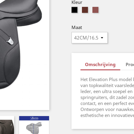
Kleur
Classic
Havana
Noir
Brown
Brown
(BLACK)
(CLBRO)
(HAVBR)
Maat
Omschrijving
Pro
Het Elevation Plus model 
van topkwaliteit vaarsle
leder, een ultra soepel en
springruiters, dit zadel z
contact, en een perfect eve
Ontworpen voor nauwkeur
esthetische en innovatiev