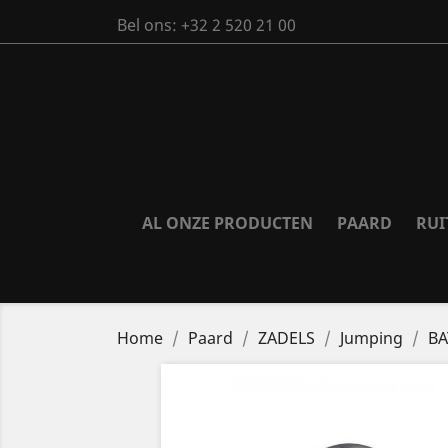
Bel ons:
+32 2 520 21 00
AL ONZE PRODUCTEN
PAARD
RUI
Home
Paard
ZADELS
Jumping
BA