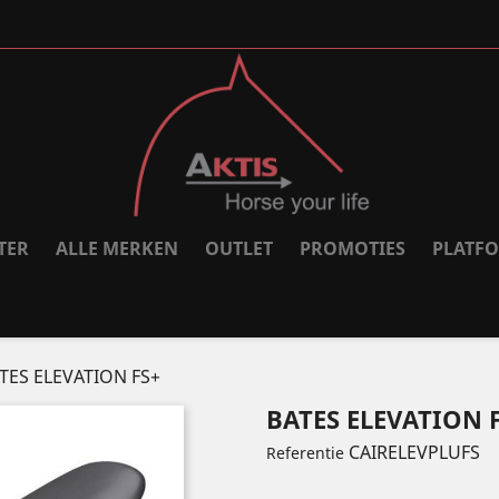
TER
ALLE MERKEN
OUTLET
PROMOTIES
PLATF
TES ELEVATION FS+
BATES ELEVATION 
CAIRELEVPLUFS
Referentie