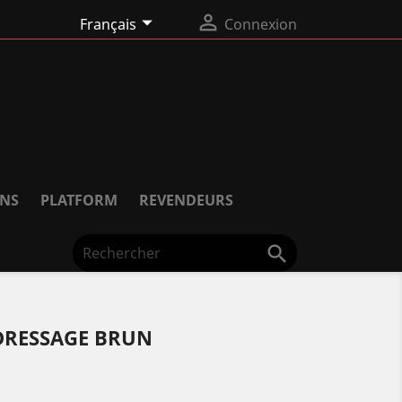


Français
Connexion
NS
PLATFORM
REVENDEURS

DRESSAGE BRUN