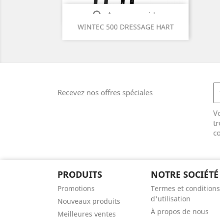

Aperçu rapide
WINTEC 500 DRESSAGE HART
Noir
Brown
(BLACK)
(BROWN)
Recevez nos offres spéciales
V
tr
co
PRODUITS
NOTRE SOCIÉTÉ
Promotions
Termes et conditions
d'utilisation
Nouveaux produits
À propos de nous
Meilleures ventes