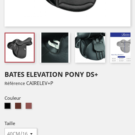
BATES ELEVATION PONY DS+
CAIRELEV+P
Référence
Couleur
Classic
Havana
Noir
Brown
Brown
(BLACK)
(CLBRO)
(HAVBR)
Taille