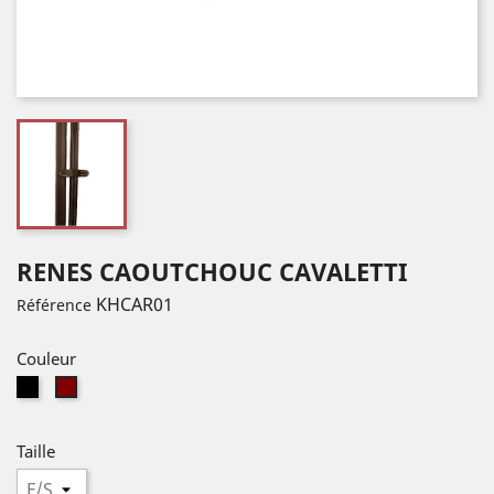
RENES CAOUTCHOUC CAVALETTI
KHCAR01
Référence
Couleur
Black
Oak
/
/
Black
Oak
Taille
(BL/BL)
(OA/OA)